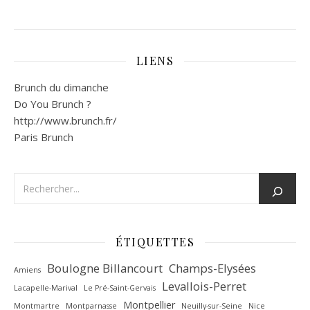
LIENS
Brunch du dimanche
Do You Brunch ?
http://www.brunch.fr/
Paris Brunch
ÉTIQUETTES
Boulogne Billancourt
Champs-Elysées
Amiens
Levallois-Perret
Lacapelle-Marival
Le Pré-Saint-Gervais
Montpellier
Montmartre
Montparnasse
Neuilly-sur-Seine
Nice