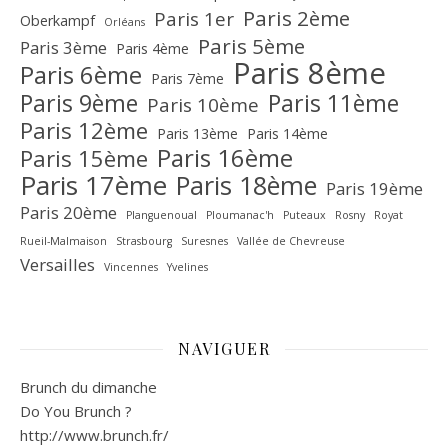
Paris 2ème
Paris 1er
Oberkampf
Orléans
Paris 5ème
Paris 3ème
Paris 4ème
Paris 8ème
Paris 6ème
Paris 7ème
Paris 9ème
Paris 11ème
Paris 10ème
Paris 12ème
Paris 13ème
Paris 14ème
Paris 16ème
Paris 15ème
Paris 17ème
Paris 18ème
Paris 19ème
Paris 20ème
Planguenoual
Ploumanac'h
Puteaux
Rosny
Royat
Rueil-Malmaison
Strasbourg
Suresnes
Vallée de Chevreuse‎
Versailles
Vincennes
Yvelines
NAVIGUER
Brunch du dimanche
Do You Brunch ?
http://www.brunch.fr/