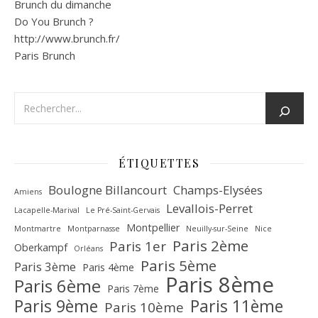
Brunch du dimanche
Do You Brunch ?
http://www.brunch.fr/
Paris Brunch
ÉTIQUETTES
Boulogne Billancourt
Champs-Elysées
Amiens
Levallois-Perret
Lacapelle-Marival
Le Pré-Saint-Gervais
Montpellier
Montmartre
Montparnasse
Neuilly-sur-Seine
Nice
Paris 2ème
Paris 1er
Oberkampf
Orléans
Paris 5ème
Paris 3ème
Paris 4ème
Paris 8ème
Paris 6ème
Paris 7ème
Paris 9ème
Paris 11ème
Paris 10ème