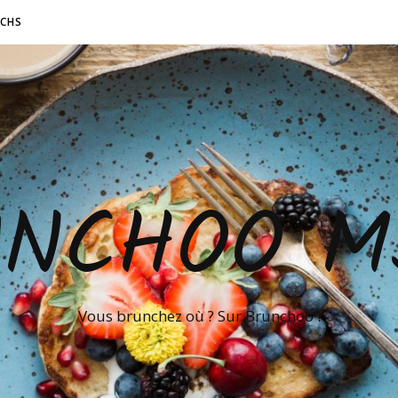
NCHS
UNCHOO M
Vous brunchez où ? Sur Brunchoo !