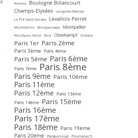
st
Boulogne Billancourt
Amiens
Champs-Elysées
Lacapelle-Marival
Levallois-Perret
Le Pré-Saint-Gervais
Montpellier
Montmartre
Montparnasse
Oberkampf
Neuilly-sur-Seine
Nice
Orléans
Paris 2ème
Paris 1er
Paris 3ème
Paris 4ème
Paris 6ème
Paris 5ème
Paris 8ème
Paris 7ème
Paris 9ème
Paris 10ème
Paris 11ème
Paris 12ème
Paris 13ème
Paris 15ème
Paris 14ème
Paris 16ème
Paris 17ème
Paris 18ème
Paris 19ème
Paris 20ème
Planguenoual
Ploumanac'h