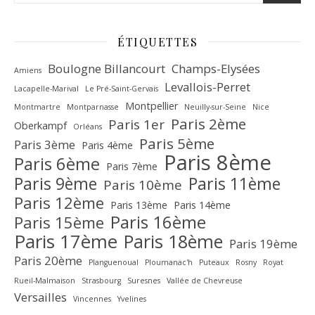
ÉTIQUETTES
Boulogne Billancourt
Champs-Elysées
Amiens
Levallois-Perret
Lacapelle-Marival
Le Pré-Saint-Gervais
Montpellier
Montmartre
Montparnasse
Neuilly-sur-Seine
Nice
Paris 2ème
Paris 1er
Oberkampf
Orléans
Paris 5ème
Paris 3ème
Paris 4ème
Paris 8ème
Paris 6ème
Paris 7ème
Paris 9ème
Paris 11ème
Paris 10ème
Paris 12ème
Paris 13ème
Paris 14ème
Paris 16ème
Paris 15ème
Paris 17ème
Paris 18ème
Paris 19ème
Paris 20ème
Planguenoual
Ploumanac'h
Puteaux
Rosny
Royat
Rueil-Malmaison
Strasbourg
Suresnes
Vallée de Chevreuse‎
Versailles
Vincennes
Yvelines