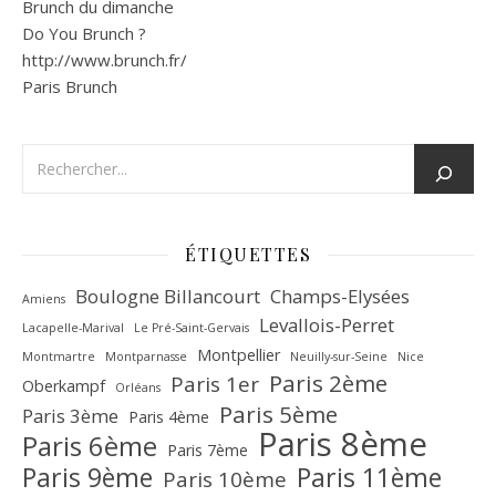
Brunch du dimanche
Do You Brunch ?
http://www.brunch.fr/
Paris Brunch
ÉTIQUETTES
Boulogne Billancourt
Champs-Elysées
Amiens
Levallois-Perret
Lacapelle-Marival
Le Pré-Saint-Gervais
Montpellier
Montmartre
Montparnasse
Neuilly-sur-Seine
Nice
Paris 2ème
Paris 1er
Oberkampf
Orléans
Paris 5ème
Paris 3ème
Paris 4ème
Paris 8ème
Paris 6ème
Paris 7ème
Paris 9ème
Paris 11ème
Paris 10ème