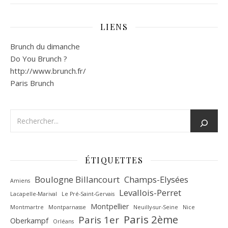
LIENS
Brunch du dimanche
Do You Brunch ?
http://www.brunch.fr/
Paris Brunch
ÉTIQUETTES
Boulogne Billancourt
Champs-Elysées
Amiens
Levallois-Perret
Lacapelle-Marival
Le Pré-Saint-Gervais
Montpellier
Montmartre
Montparnasse
Neuilly-sur-Seine
Nice
Paris 2ème
Paris 1er
Oberkampf
Orléans