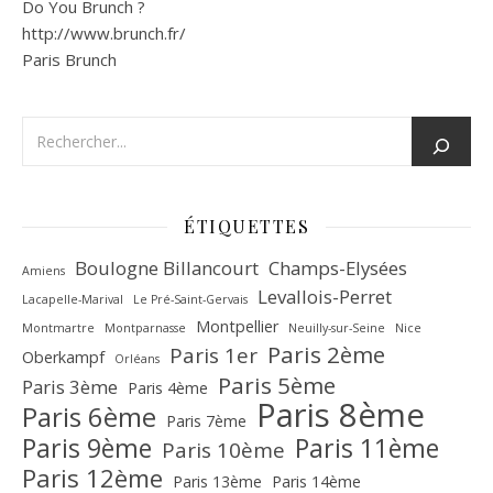
Do You Brunch ?
http://www.brunch.fr/
Paris Brunch
ÉTIQUETTES
Boulogne Billancourt
Champs-Elysées
Amiens
Levallois-Perret
Lacapelle-Marival
Le Pré-Saint-Gervais
Montpellier
Montmartre
Montparnasse
Neuilly-sur-Seine
Nice
Paris 2ème
Paris 1er
Oberkampf
Orléans
Paris 5ème
Paris 3ème
Paris 4ème
Paris 8ème
Paris 6ème
Paris 7ème
Paris 9ème
Paris 11ème
Paris 10ème
Paris 12ème
Paris 13ème
Paris 14ème