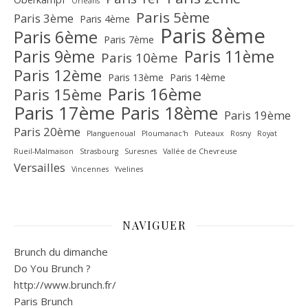
Orléans
Paris 5ème
Paris 3ème
Paris 4ème
Paris 8ème
Paris 6ème
Paris 7ème
Paris 9ème
Paris 11ème
Paris 10ème
Paris 12ème
Paris 13ème
Paris 14ème
Paris 16ème
Paris 15ème
Paris 17ème
Paris 18ème
Paris 19ème
Paris 20ème
Planguenoual
Ploumanac'h
Puteaux
Rosny
Royat
Rueil-Malmaison
Strasbourg
Suresnes
Vallée de Chevreuse‎
Versailles
Vincennes
Yvelines
NAVIGUER
Brunch du dimanche
Do You Brunch ?
http://www.brunch.fr/
Paris Brunch