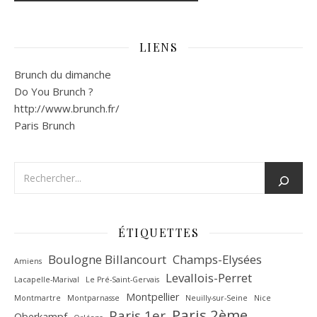
LIENS
Brunch du dimanche
Do You Brunch ?
http://www.brunch.fr/
Paris Brunch
ÉTIQUETTES
Boulogne Billancourt
Champs-Elysées
Amiens
Levallois-Perret
Lacapelle-Marival
Le Pré-Saint-Gervais
Montpellier
Montmartre
Montparnasse
Neuilly-sur-Seine
Nice
Paris 2ème
Paris 1er
Oberkampf