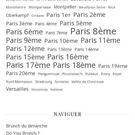
Montpellier
Montmartre
Montparnasse
Neuilly-sur-Seine
Nice
Paris 2ème
Paris 1er
Oberkampf
Orléans
Paris 5ème
Paris 3ème
Paris 4ème
Paris 8ème
Paris 6ème
Paris 7ème
Paris 9ème
Paris 11ème
Paris 10ème
Paris 12ème
Paris 13ème
Paris 14ème
Paris 16ème
Paris 15ème
Paris 17ème
Paris 18ème
Paris 19ème
Paris 20ème
Planguenoual
Ploumanac'h
Puteaux
Rosny
Royat
Rueil-Malmaison
Strasbourg
Suresnes
Vallée de Chevreuse‎
Versailles
Vincennes
Yvelines
NAVIGUER
Brunch du dimanche
Do You Brunch ?