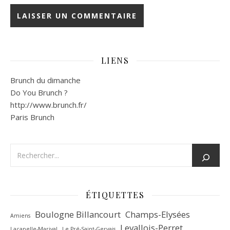
LIENS
Brunch du dimanche
Do You Brunch ?
http://www.brunch.fr/
Paris Brunch
ÉTIQUETTES
Boulogne Billancourt
Champs-Elysées
Amiens
Levallois-Perret
Lacapelle-Marival
Le Pré-Saint-Gervais