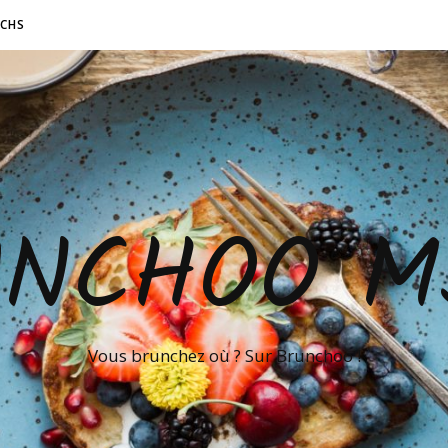
NCHS
UNCHOO M
Vous brunchez où ? Sur Brunchoo !