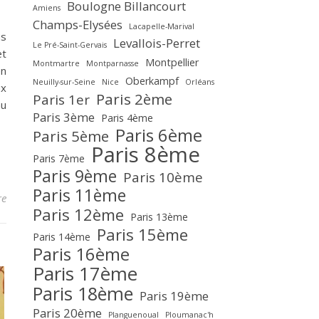
Boulogne Billancourt
Amiens
Champs-Elysées
Lacapelle-Marival
us
Levallois-Perret
Le Pré-Saint-Gervais
et
Montpellier
Montmartre
Montparnasse
en
Oberkampf
Neuilly-sur-Seine
Nice
Orléans
ux
Paris 2ème
Paris 1er
nu
Paris 3ème
Paris 4ème
Paris 6ème
Paris 5ème
Paris 8ème
Paris 7ème
Paris 9ème
Paris 10ème
Paris 11ème
re
Paris 12ème
Paris 13ème
Paris 15ème
Paris 14ème
Paris 16ème
Paris 17ème
Paris 18ème
Paris 19ème
Paris 20ème
Planguenoual
Ploumanac'h