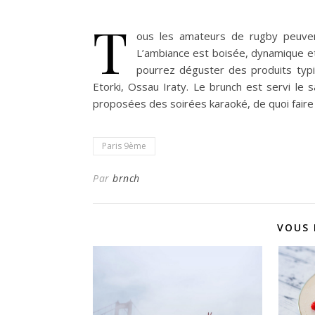
T
ous les amateurs de rugby peuven
L’ambiance est boisée, dynamique et
pourrez déguster des produits typ
Etorki, Ossau Iraty.
Le brunch est servi le s
proposées des soirées karaoké, de quoi faire l
Paris 9ème
Par
brnch
VOUS 