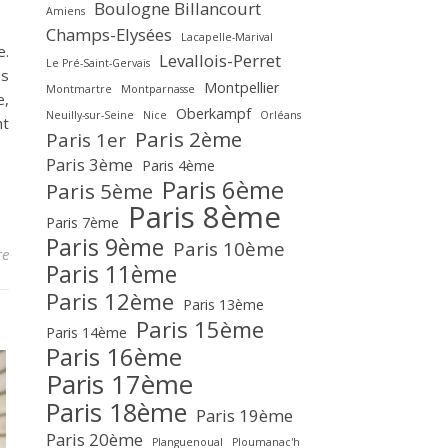
Boulogne Billancourt
Amiens
Champs-Elysées
Lacapelle-Marival
e.
Levallois-Perret
Le Pré-Saint-Gervais
us
Montpellier
Montmartre
Montparnasse
e,
Oberkampf
Neuilly-sur-Seine
Nice
Orléans
nt
Paris 2ème
Paris 1er
Paris 3ème
Paris 4ème
Paris 6ème
Paris 5ème
Paris 8ème
Paris 7ème
Paris 9ème
Paris 10ème
re
Paris 11ème
Paris 12ème
Paris 13ème
Paris 15ème
Paris 14ème
Paris 16ème
Paris 17ème
Paris 18ème
Paris 19ème
Paris 20ème
Planguenoual
Ploumanac'h