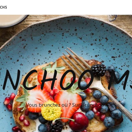
NCHS
UNCHOO M
Vous brunchez où ? Sur Brunchoo !