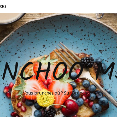
NCHS
UNCHOO M
Vous brunchez où ? Sur Brunchoo !