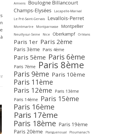
Boulogne Billancourt
Amiens
Champs-Elysées
Lacapelle-Marival
rs
Levallois-Perret
Le Pré-Saint-Gervais
en
Montpellier
Montmartre
Montparnasse
se
Oberkampf
Neuilly-sur-Seine
Nice
Orléans
 à
Paris 2ème
Paris 1er
Paris 3ème
Paris 4ème
Paris 6ème
Paris 5ème
Paris 8ème
Paris 7ème
Paris 9ème
Paris 10ème
re
Paris 11ème
Paris 12ème
Paris 13ème
Paris 15ème
Paris 14ème
Paris 16ème
Paris 17ème
Paris 18ème
Paris 19ème
Paris 20ème
Planguenoual
Ploumanac'h