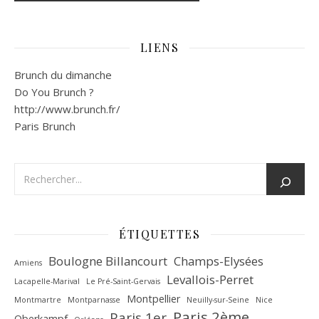
LIENS
Brunch du dimanche
Do You Brunch ?
http://www.brunch.fr/
Paris Brunch
ÉTIQUETTES
Boulogne Billancourt
Champs-Elysées
Amiens
Levallois-Perret
Lacapelle-Marival
Le Pré-Saint-Gervais
Montpellier
Montmartre
Montparnasse
Neuilly-sur-Seine
Nice
Paris 2ème
Paris 1er
Oberkampf