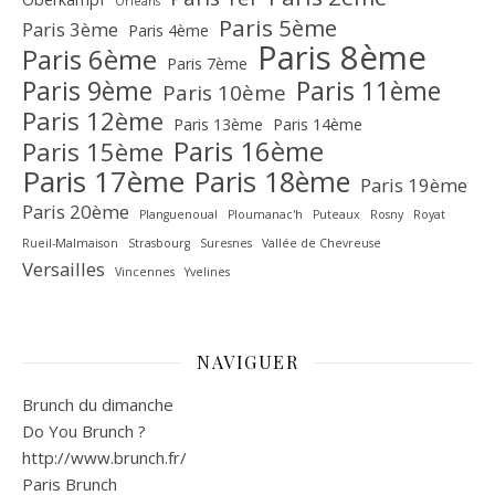
Orléans
Paris 5ème
Paris 3ème
Paris 4ème
Paris 8ème
Paris 6ème
Paris 7ème
Paris 9ème
Paris 11ème
Paris 10ème
Paris 12ème
Paris 13ème
Paris 14ème
Paris 16ème
Paris 15ème
Paris 17ème
Paris 18ème
Paris 19ème
Paris 20ème
Planguenoual
Ploumanac'h
Puteaux
Rosny
Royat
Rueil-Malmaison
Strasbourg
Suresnes
Vallée de Chevreuse‎
Versailles
Vincennes
Yvelines
NAVIGUER
Brunch du dimanche
Do You Brunch ?
http://www.brunch.fr/
Paris Brunch