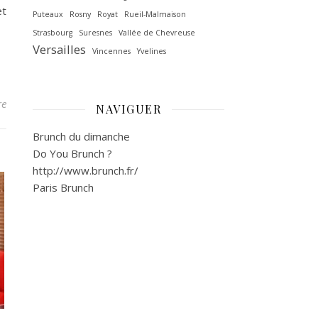
et
Puteaux
Rosny
Royat
Rueil-Malmaison
Strasbourg
Suresnes
Vallée de Chevreuse‎
Versailles
Vincennes
Yvelines
re
NAVIGUER
Brunch du dimanche
Do You Brunch ?
http://www.brunch.fr/
Paris Brunch