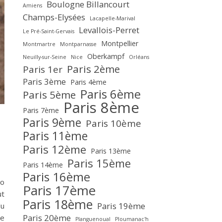
Boulogne Billancourt
Amiens
Champs-Elysées
Lacapelle-Marival
Levallois-Perret
Le Pré-Saint-Gervais
Montpellier
Montmartre
Montparnasse
Oberkampf
Neuilly-sur-Seine
Nice
Orléans
Paris 2ème
Paris 1er
Paris 3ème
Paris 4ème
Paris 6ème
Paris 5ème
Paris 8ème
Paris 7ème
Paris 9ème
Paris 10ème
Paris 11ème
Paris 12ème
Paris 13ème
Paris 15ème
Paris 14ème
Paris 16ème
ro
Paris 17ème
ut
Paris 18ème
Paris 19ème
du
Paris 20ème
le
Planguenoual
Ploumanac'h