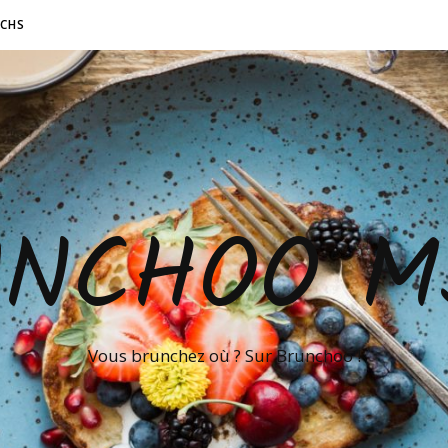
NCHS
UNCHOO M
Vous brunchez où ? Sur Brunchoo !