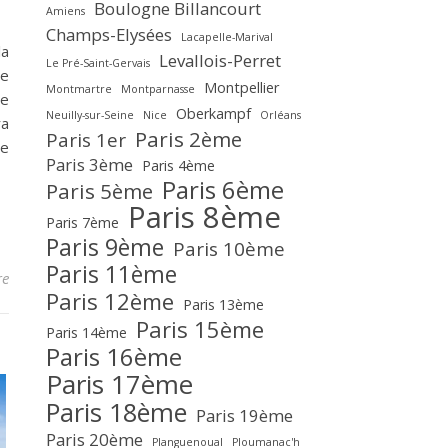
Boulogne Billancourt
Amiens
Champs-Elysées
Lacapelle-Marival
la
Levallois-Perret
Le Pré-Saint-Gervais
de
Montpellier
Montmartre
Montparnasse
me
Oberkampf
Neuilly-sur-Seine
Nice
Orléans
ra
Paris 2ème
Paris 1er
le
Paris 3ème
Paris 4ème
Paris 6ème
Paris 5ème
Paris 8ème
Paris 7ème
Paris 9ème
Paris 10ème
Paris 11ème
re
Paris 12ème
Paris 13ème
Paris 15ème
Paris 14ème
Paris 16ème
Paris 17ème
Paris 18ème
Paris 19ème
Paris 20ème
Planguenoual
Ploumanac'h