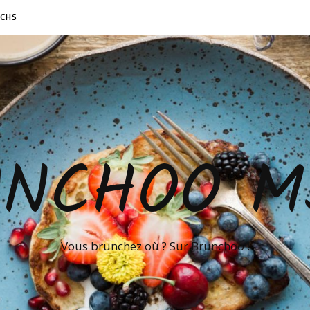
NCHS
UNCHOO M
Vous brunchez où ? Sur Brunchoo !