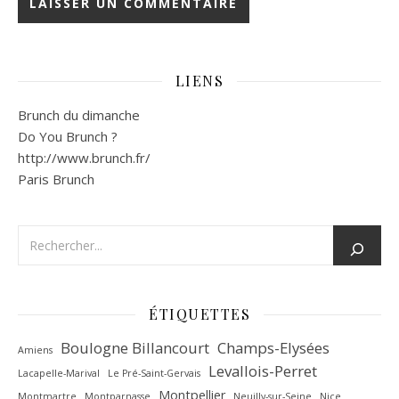
LIENS
Brunch du dimanche
Do You Brunch ?
http://www.brunch.fr/
Paris Brunch
ÉTIQUETTES
Boulogne Billancourt
Champs-Elysées
Amiens
Levallois-Perret
Lacapelle-Marival
Le Pré-Saint-Gervais
Montpellier
Montmartre
Montparnasse
Neuilly-sur-Seine
Nice