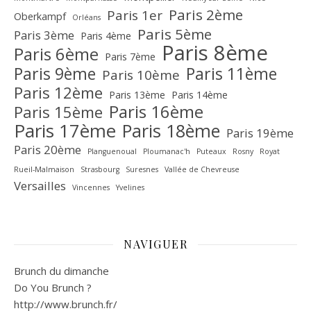
Paris 2ème
Paris 1er
Oberkampf
Orléans
Paris 5ème
Paris 3ème
Paris 4ème
Paris 8ème
Paris 6ème
Paris 7ème
Paris 9ème
Paris 11ème
Paris 10ème
Paris 12ème
Paris 13ème
Paris 14ème
Paris 16ème
Paris 15ème
Paris 17ème
Paris 18ème
Paris 19ème
Paris 20ème
Planguenoual
Ploumanac'h
Puteaux
Rosny
Royat
Rueil-Malmaison
Strasbourg
Suresnes
Vallée de Chevreuse‎
Versailles
Vincennes
Yvelines
NAVIGUER
Brunch du dimanche
Do You Brunch ?
http://www.brunch.fr/