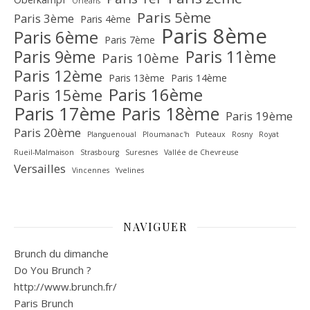
Orléans
Paris 5ème
Paris 3ème
Paris 4ème
Paris 8ème
Paris 6ème
Paris 7ème
Paris 9ème
Paris 11ème
Paris 10ème
Paris 12ème
Paris 13ème
Paris 14ème
Paris 16ème
Paris 15ème
Paris 17ème
Paris 18ème
Paris 19ème
Paris 20ème
Planguenoual
Ploumanac'h
Puteaux
Rosny
Royat
Rueil-Malmaison
Strasbourg
Suresnes
Vallée de Chevreuse‎
Versailles
Vincennes
Yvelines
NAVIGUER
Brunch du dimanche
Do You Brunch ?
http://www.brunch.fr/
Paris Brunch