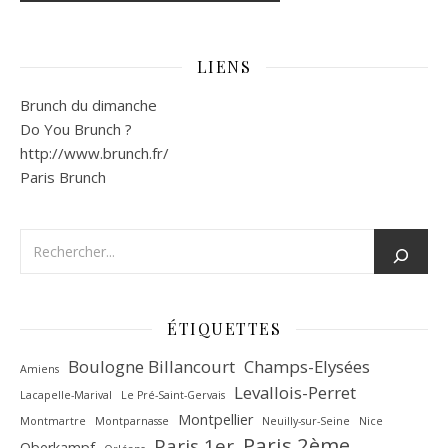
LIENS
Brunch du dimanche
Do You Brunch ?
http://www.brunch.fr/
Paris Brunch
ÉTIQUETTES
Boulogne Billancourt
Champs-Elysées
Amiens
Levallois-Perret
Lacapelle-Marival
Le Pré-Saint-Gervais
Montpellier
Montmartre
Montparnasse
Neuilly-sur-Seine
Nice
Paris 2ème
Paris 1er
Oberkampf