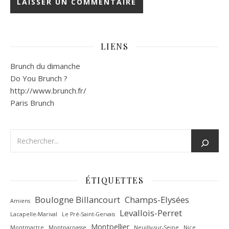
LIENS
Brunch du dimanche
Do You Brunch ?
http://www.brunch.fr/
Paris Brunch
ÉTIQUETTES
Boulogne Billancourt
Champs-Elysées
Amiens
Levallois-Perret
Lacapelle-Marival
Le Pré-Saint-Gervais
Montpellier
Montmartre
Montparnasse
Neuilly-sur-Seine
Nice