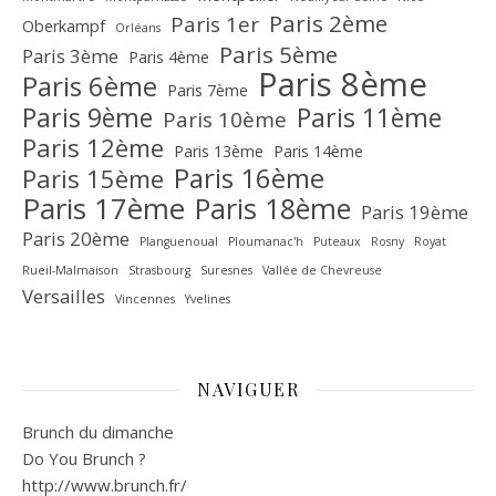
Paris 2ème
Paris 1er
Oberkampf
Orléans
Paris 5ème
Paris 3ème
Paris 4ème
Paris 8ème
Paris 6ème
Paris 7ème
Paris 9ème
Paris 11ème
Paris 10ème
Paris 12ème
Paris 13ème
Paris 14ème
Paris 16ème
Paris 15ème
Paris 17ème
Paris 18ème
Paris 19ème
Paris 20ème
Planguenoual
Ploumanac'h
Puteaux
Rosny
Royat
Rueil-Malmaison
Strasbourg
Suresnes
Vallée de Chevreuse‎
Versailles
Vincennes
Yvelines
NAVIGUER
Brunch du dimanche
Do You Brunch ?
http://www.brunch.fr/