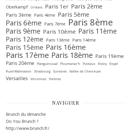
Paris 2ème
Paris 1er
Oberkampf
Orléans
Paris 5ème
Paris 3ème
Paris 4ème
Paris 8ème
Paris 6ème
Paris 7ème
Paris 9ème
Paris 11ème
Paris 10ème
Paris 12ème
Paris 13ème
Paris 14ème
Paris 16ème
Paris 15ème
Paris 17ème
Paris 18ème
Paris 19ème
Paris 20ème
Planguenoual
Ploumanac'h
Puteaux
Rosny
Royat
Rueil-Malmaison
Strasbourg
Suresnes
Vallée de Chevreuse‎
Versailles
Vincennes
Yvelines
NAVIGUER
Brunch du dimanche
Do You Brunch ?
http://www.brunch.fr/