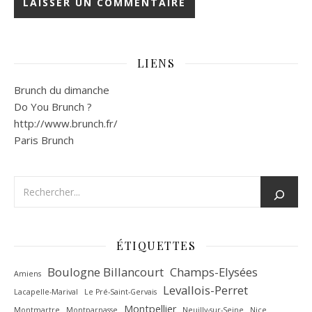
LIENS
Brunch du dimanche
Do You Brunch ?
http://www.brunch.fr/
Paris Brunch
ÉTIQUETTES
Boulogne Billancourt
Champs-Elysées
Amiens
Levallois-Perret
Lacapelle-Marival
Le Pré-Saint-Gervais
Montpellier
Montmartre
Montparnasse
Neuilly-sur-Seine
Nice