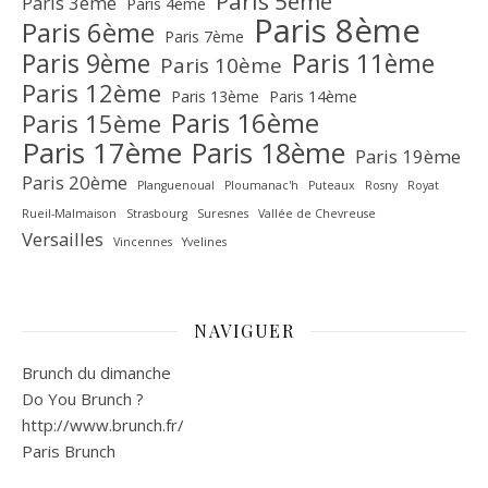
Paris 5ème
Paris 3ème
Paris 4ème
Paris 8ème
Paris 6ème
Paris 7ème
Paris 9ème
Paris 11ème
Paris 10ème
Paris 12ème
Paris 13ème
Paris 14ème
Paris 16ème
Paris 15ème
Paris 17ème
Paris 18ème
Paris 19ème
Paris 20ème
Planguenoual
Ploumanac'h
Puteaux
Rosny
Royat
Rueil-Malmaison
Strasbourg
Suresnes
Vallée de Chevreuse‎
Versailles
Vincennes
Yvelines
NAVIGUER
Brunch du dimanche
Do You Brunch ?
http://www.brunch.fr/
Paris Brunch