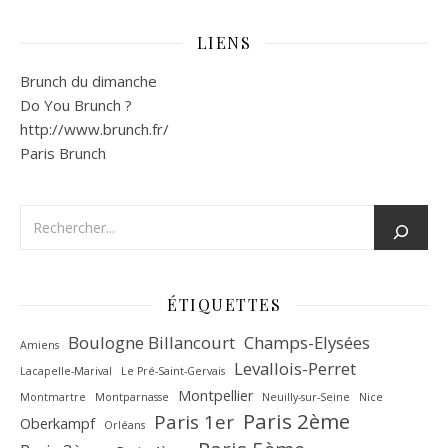
LIENS
Brunch du dimanche
Do You Brunch ?
http://www.brunch.fr/
Paris Brunch
ÉTIQUETTES
Boulogne Billancourt
Champs-Elysées
Amiens
Levallois-Perret
Lacapelle-Marival
Le Pré-Saint-Gervais
Montpellier
Montmartre
Montparnasse
Neuilly-sur-Seine
Nice
Paris 2ème
Paris 1er
Oberkampf
Orléans