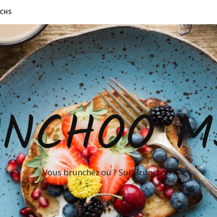
NCHS
UNCHOO M
Vous brunchez où ? Sur Brunchoo !