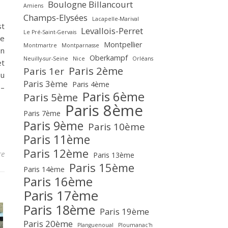
Boulogne Billancourt
Amiens
Champs-Elysées
Lacapelle-Marival
st
Levallois-Perret
Le Pré-Saint-Gervais
de
Montpellier
Montmartre
Montparnasse
on
Oberkampf
Neuilly-sur-Seine
Nice
Orléans
et
Paris 2ème
Paris 1er
ou
Paris 3ème
Paris 4ème
 –
Paris 6ème
Paris 5ème
Paris 8ème
Paris 7ème
Paris 9ème
Paris 10ème
Paris 11ème
Paris 12ème
re
Paris 13ème
Paris 15ème
Paris 14ème
Paris 16ème
Paris 17ème
Paris 18ème
Paris 19ème
Paris 20ème
Planguenoual
Ploumanac'h