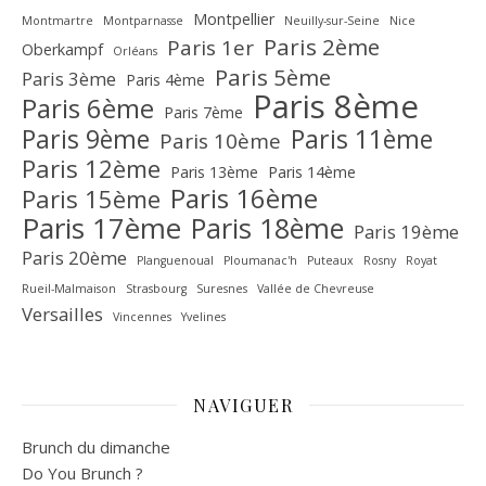
Montpellier
Montmartre
Montparnasse
Neuilly-sur-Seine
Nice
Paris 2ème
Paris 1er
Oberkampf
Orléans
Paris 5ème
Paris 3ème
Paris 4ème
Paris 8ème
Paris 6ème
Paris 7ème
Paris 9ème
Paris 11ème
Paris 10ème
Paris 12ème
Paris 13ème
Paris 14ème
Paris 16ème
Paris 15ème
Paris 17ème
Paris 18ème
Paris 19ème
Paris 20ème
Planguenoual
Ploumanac'h
Puteaux
Rosny
Royat
Rueil-Malmaison
Strasbourg
Suresnes
Vallée de Chevreuse‎
Versailles
Vincennes
Yvelines
NAVIGUER
Brunch du dimanche
Do You Brunch ?