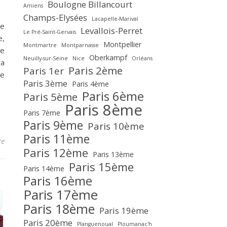
Boulogne Billancourt
Amiens
Champs-Elysées
Lacapelle-Marival
Le
Levallois-Perret
Le Pré-Saint-Gervais
e,
Montpellier
Montmartre
Montparnasse
e
Oberkampf
Neuilly-sur-Seine
Nice
Orléans
ra
Paris 2ème
Paris 1er
le
Paris 3ème
Paris 4ème
Paris 6ème
Paris 5ème
Paris 8ème
Paris 7ème
Paris 9ème
Paris 10ème
Paris 11ème
re
Paris 12ème
Paris 13ème
Paris 15ème
Paris 14ème
Paris 16ème
Paris 17ème
Paris 18ème
Paris 19ème
Paris 20ème
Planguenoual
Ploumanac'h