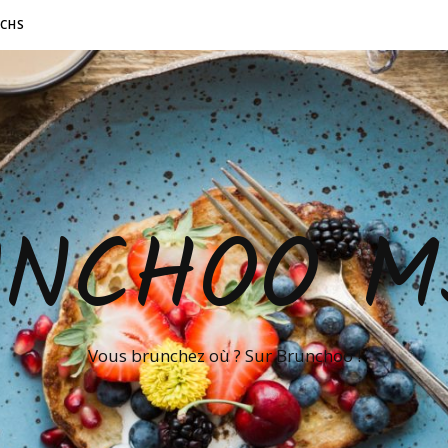
NCHS
UNCHOO M
Vous brunchez où ? Sur Brunchoo !