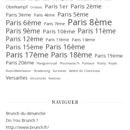
Paris 2ème
Paris 1er
Oberkampf
Orléans
Paris 5ème
Paris 3ème
Paris 4ème
Paris 8ème
Paris 6ème
Paris 7ème
Paris 9ème
Paris 11ème
Paris 10ème
Paris 12ème
Paris 13ème
Paris 14ème
Paris 16ème
Paris 15ème
Paris 17ème
Paris 18ème
Paris 19ème
Paris 20ème
Planguenoual
Ploumanac'h
Puteaux
Rosny
Royat
Rueil-Malmaison
Strasbourg
Suresnes
Vallée de Chevreuse‎
Versailles
Vincennes
Yvelines
NAVIGUER
Brunch du dimanche
Do You Brunch ?
http://www.brunch.fr/