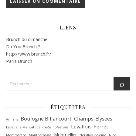
LIENS
Brunch du dimanche
Do You Brunch ?
http://www.brunch.fr/
Paris Brunch
ÉTIQUETTES
Boulogne Billancourt
Champs-Elysées
Amiens
Levallois-Perret
Lacapelle-Marival
Le Pré-Saint-Gervais
Montpellier
Montmartre
Montparnasse
Neuilly-sur-Seine
Nice