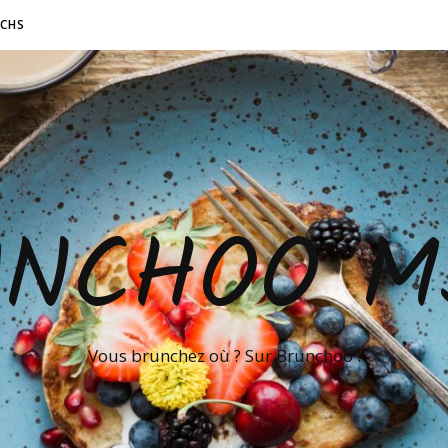
NCHS
UNCHOO M
Vous brunchez où ? Sur Brunchoo !