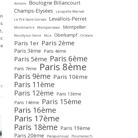
Boulogne Billancourt
Amiens
Champs-Elysées
Lacapelle-Marival
on
Levallois-Perret
Le Pré-Saint-Gervais
es
Montpellier
Montmartre
Montparnasse
e,
Oberkampf
Neuilly-sur-Seine
Nice
Orléans
ec
Paris 2ème
Paris 1er
la
Paris 3ème
Paris 4ème
Paris 6ème
Paris 5ème
Paris 8ème
Paris 7ème
Paris 9ème
Paris 10ème
Paris 11ème
re
Paris 12ème
Paris 13ème
Paris 15ème
Paris 14ème
Paris 16ème
Paris 17ème
Paris 18ème
Paris 19ème
Paris 20ème
Planguenoual
Ploumanac'h