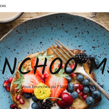
NCHS
UNCHOO M
Vous brunchez où ? Sur Brunchoo !