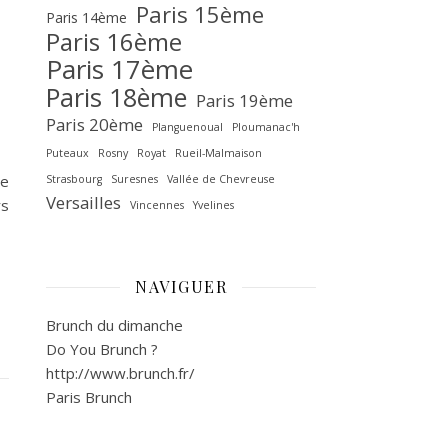
Paris 15ème
Paris 14ème
Paris 16ème
Paris 17ème
Paris 18ème
Paris 19ème
Paris 20ème
Planguenoual
Ploumanac'h
Puteaux
Rosny
Royat
Rueil-Malmaison
se
Strasbourg
Suresnes
Vallée de Chevreuse‎
Versailles
rs
Vincennes
Yvelines
NAVIGUER
Brunch du dimanche
Do You Brunch ?
http://www.brunch.fr/
Paris Brunch