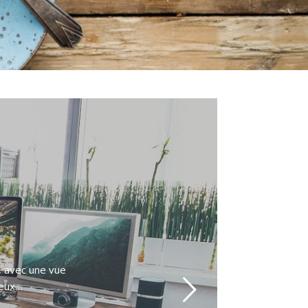
e, avec une vue
leux…