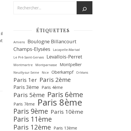
ÉTIQUETTES
il
nt
Boulogne Billancourt
Amiens
Champs-Elysées
Lacapelle-Marival
Levallois-Perret
Le Pré-Saint-Gervais
Montpellier
Montmartre
Montparnasse
Oberkampf
Neuilly-sur-Seine
Nice
Orléans
Paris 2ème
Paris 1er
Paris 3ème
Paris 4ème
Paris 6ème
Paris 5ème
Paris 8ème
Paris 7ème
Paris 9ème
Paris 10ème
Paris 11ème
Paris 12ème
Paris 13ème