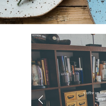
S’offrir un br
impr